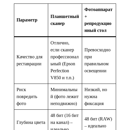
Фотоаппарат
Планшетный
+
Параметр
сканер
репродукцио
нный стол
Отлично,
если сканер
Превосходно
Качество для
профессионал
при
реставрации
ьный (Epson
правильном
Perfection
освещении
V850 и т.п.)
Риск
Минимальны
Низкий, но
повредить
й (фото лежит
нужна
фото
неподвижно)
фиксация
48 бит (16 бит
48 бит (RAW)
Глубина цвета
на канал) –
– идеально
идеально